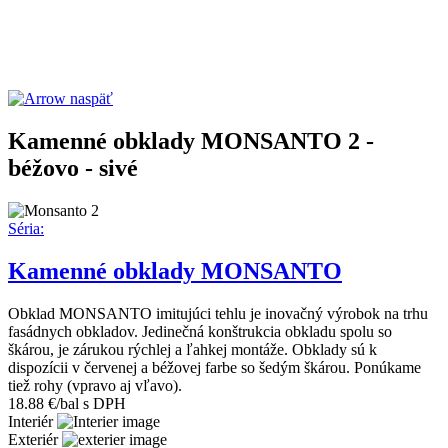
naspäť
Kamenné obklady MONSANTO 2 -
béžovo - sivé
Séria:
Kamenné obklady MONSANTO
Obklad MONSANTO imitujúci tehlu je inovačný výrobok na trhu
fasádnych obkladov. Jedinečná konštrukcia obkladu spolu so
škárou, je zárukou rýchlej a ľahkej montáže. Obklady sú k
dispozícii v červenej a béžovej farbe so šedým škárou. Ponúkame
tiež rohy (vpravo aj vľavo).
18.88 €/bal s DPH
Interiér
Exteriér