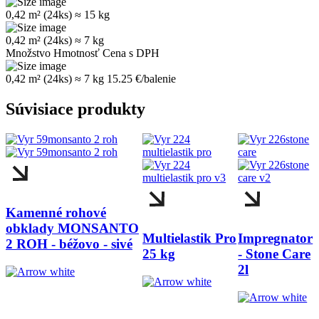
0,42 m² (24ks)
≈ 15 kg
0,42 m² (24ks)
≈ 7 kg
Množstvo
Hmotnosť
Cena s DPH
0,42 m² (24ks)
≈ 7 kg
15.25 €/balenie
Súvisiace produkty
Kamenné rohové
obklady MONSANTO
Multielastik Pro
Impregnator
2 ROH - béžovo - sivé
25 kg
- Stone Care
2l