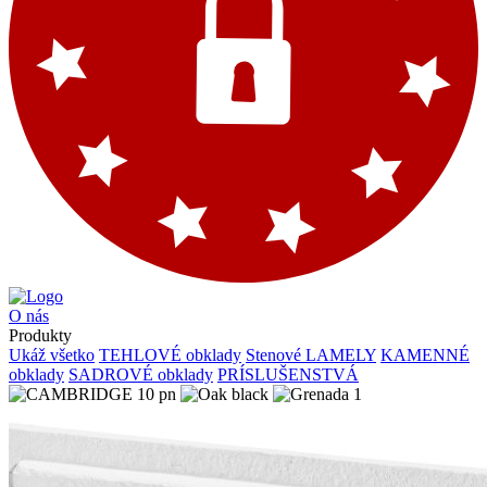
O nás
Produkty
Ukáž všetko
TEHLOVÉ obklady
Stenové LAMELY
KAMENNÉ
obklady
SADROVÉ obklady
PRÍSLUŠENSTVÁ