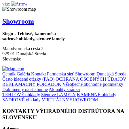
viac
Showroom
Stegu - Tehlové, kamenné a
sadrové obklady, stenové lamely
Malodvornícka cesta 2
929 01 Dunajská Streda
Slovensko
Cenník
Galéria
Kontakt
Partnerská sieť
Showroom Dunajská Streda
Často kladené otázky (FAQ)
OCHRANA OSOBNÝCH ÚDAJOV
REKLAMAČNÝ PORIADOK
Všeobecné obchodné podmienky
Dokumenty na stiahnutie
Aktuality stránka
TEHLOVÉ obklady
Stenové LAMELY
KAMENNÉ obklady
SADROVÉ obklady
VIRTUÁLNY SHOWROOM
KONTAKTY VÝHRADNÉHO DISTRÚTORA NA
SLOVENSKU
Adresa