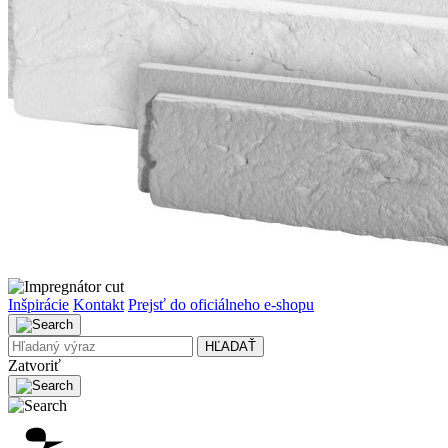
Inšpirácie
Kontakt
Prejsť do oficiálneho e-shopu
HĽADAŤ
Zatvoriť