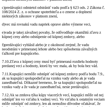
c)predávajúci odmietol odstrániť vadu podľa § 623 ods. 2 Zákona č.
108/2024 Z. z. o ochrane spotrebiteľa a o zmene a doplnení
niektorých zákonov v platnom znení,
d)vec má rovnakú vadu napriek oprave alebo výmene veci,
e)vada je takej závažnej povahy, že odôvodňuje okamžitú zľavu z
kúpnej ceny alebo odstúpenie od kúpnej zmluvy, alebo
f)predávajúci vyhlásil alebo je z okolností zrejmé, že vadu
neodstráni v primeranej lehote alebo bez spôsobenia závažných
ťažkostí pre kupujúceho.
7.10.Zľava z kúpnej ceny musí byť primeraná rozdielu hodnoty
predanej veci a hodnoty, ktorú by vec mala, ak by bola bez vád.
7.11.Kupujúci nemôže odstúpiť od kúpnej zmluvy podľa bodu 7.9.,
ak sa kupujúci spolupodieľal na vzniku vady alebo ak je vada
zanedbateľná. Dôkazné bremeno, že sa kupujúci spolupodieľal na
vzniku vady a že vada je zanedbateľná, nesie predávajúci.
7.12.Ak sa zmluva týka kúpy viacerých vecí, kupujúci môže od nej
odstúpiť len vo vzťahu k vadnej veci. Vo vzťahu k ostatným veciam
môže odstúpiť od zmluvy, len ak nemožno dôvodne očakávať, že