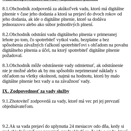
8.1.Obchodník zodpovedá za akúkoľvek vadu, ktorú má digitálne
plnenie v čase jeho dodania a ktorá sa prejaví do dvoch rokov od
jeho dodania, ak ide o digitálne plnenie, ktoré sa dodáva
jednorazovo alebo ako súbor jednotlivých plnení.
8.2.Obchodník odstráni vadu digitálneho plnenia v primeranej
lehote po tom, čo spotrebiteľ vytkol vadu, bezplatne a bez
spôsobenia závažných ťažkostí spotrebiteľovi s ohľadom na povahu
digitálneho plnenia a účel, na ktorý spotrebiteľ digitálne plnenie
požadoval.
8.3.Obchodník môže odstránenie vady odmietnuť, ak odstránenie
nie je možné alebo ak by mu spôsobilo neprimerané náklady s
ohľadom na všetky okolnosti, najmä na hodnotu, ktorú by malo
digitálne plnenie bez vady a na závažnosť vady.
IX. Zodpovednosť za vady služby
9.1.Zhotoviteľ zodpovedá za vady, ktoré má vec pri jej prevzatí
objednávateľom.
9.2.Ak sa vada prejaví do uplynutia 24 mesiacov odo dňa, kedy si