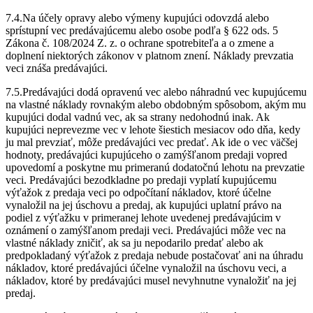
7.4.Na účely opravy alebo výmeny kupujúci odovzdá alebo
sprístupní vec predávajúcemu alebo osobe podľa § 622 ods. 5
Zákona č. 108/2024 Z. z. o ochrane spotrebiteľa a o zmene a
doplnení niektorých zákonov v platnom znení. Náklady prevzatia
veci znáša predávajúci.
7.5.Predávajúci dodá opravenú vec alebo náhradnú vec kupujúcemu
na vlastné náklady rovnakým alebo obdobným spôsobom, akým mu
kupujúci dodal vadnú vec, ak sa strany nedohodnú inak. Ak
kupujúci neprevezme vec v lehote šiestich mesiacov odo dňa, kedy
ju mal prevziať, môže predávajúci vec predať. Ak ide o vec väčšej
hodnoty, predávajúci kupujúceho o zamýšľanom predaji vopred
upovedomí a poskytne mu primeranú dodatočnú lehotu na prevzatie
veci. Predávajúci bezodkladne po predaji vyplatí kupujúcemu
výťažok z predaja veci po odpočítaní nákladov, ktoré účelne
vynaložil na jej úschovu a predaj, ak kupujúci uplatní právo na
podiel z výťažku v primeranej lehote uvedenej predávajúcim v
oznámení o zamýšľanom predaji veci. Predávajúci môže vec na
vlastné náklady zničiť, ak sa ju nepodarilo predať alebo ak
predpokladaný výťažok z predaja nebude postačovať ani na úhradu
nákladov, ktoré predávajúci účelne vynaložil na úschovu veci, a
nákladov, ktoré by predávajúci musel nevyhnutne vynaložiť na jej
predaj.