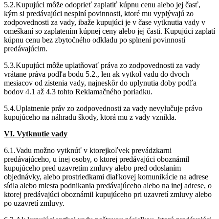
5.2.Kupujúci môže odoprieť zaplatiť kúpnu cenu alebo jej časť,
kým si predávajúci nesplní povinnosti, ktoré mu vyplývajú zo
zodpovednosti za vady, ibaže kupujúci je v čase vytknutia vady v
omeškaní so zaplatením kúpnej ceny alebo jej časti. Kupujúci zaplatí
kúpnu cenu bez zbytočného odkladu po splnení povinností
predávajúcim.
5.3.Kupujúci môže uplatňovať práva zo zodpovednosti za vady
vrátane práva podľa bodu 5.2., len ak vytkol vadu do dvoch
mesiacov od zistenia vady, najneskôr do uplynutia doby podľa
bodov 4.1 až 4.3 tohto Reklamačného poriadku.
5.4.Uplatnenie práv zo zodpovednosti za vady nevylučuje právo
kupujúceho na náhradu škody, ktorá mu z vady vznikla.
VI. Vytknutie vady
6.1.Vadu možno vytknúť v ktorejkoľvek prevádzkarni
predávajúceho, u inej osoby, o ktorej predávajúci oboznámil
kupujúceho pred uzavretím zmluvy alebo pred odoslaním
objednávky, alebo prostriedkami diaľkovej komunikácie na adrese
sídla alebo miesta podnikania predávajúceho alebo na inej adrese, o
ktorej predávajúci oboznámil kupujúceho pri uzavretí zmluvy alebo
po uzavretí zmluvy.