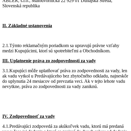
ABLER, s.r.o., Malodvornícka 22 929 01 Dunajská Streda,
Slovenská republika
II. Základné ustanovenia
2.1.Týmto reklamačným poriadkom sa upravujú právne vzťahy
medzi Kupujúcimi, ktorí sú spotrebiteľmi a Obchodníkom.
III. Uplatnenie práva zo zodpovednosti za vady
3.1.Kupujúci môže uplatňovať práva zo zodpovednosti za vady, len
ak vadu vytkol u Predávajúceho bez zbytočného odkladu, najneskôr
do uplynutia 24 mesiacov od prevzatia veci. Ak v tejto lehote vadu
nevytkne, práva zo zodpovednosti za vady zaniknú.
IV. Zodpovednosť za vady
4.1.Predávajúci zodpovedá za akúkoľvek vadu, ktorú má predaná