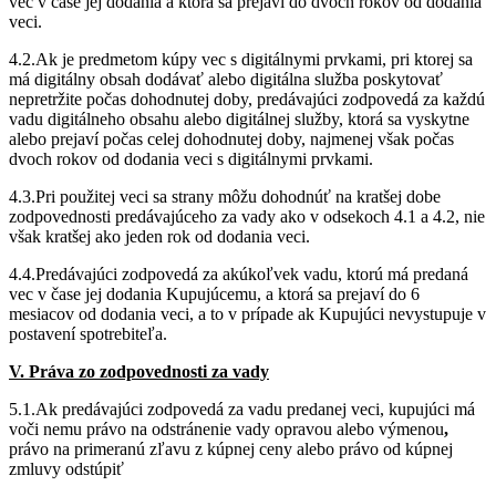
vec v čase jej dodania a ktorá sa prejaví do dvoch rokov od dodania
veci.
4.2.Ak je predmetom kúpy vec s digitálnymi prvkami, pri ktorej sa
má digitálny obsah dodávať alebo digitálna služba poskytovať
nepretržite počas dohodnutej doby, predávajúci zodpovedá za každú
vadu digitálneho obsahu alebo digitálnej služby, ktorá sa vyskytne
alebo prejaví počas celej dohodnutej doby, najmenej však počas
dvoch rokov od dodania veci s digitálnymi prvkami.
4.3.Pri použitej veci sa strany môžu dohodnúť na kratšej dobe
zodpovednosti predávajúceho za vady ako v odsekoch 4.1 a 4.2, nie
však kratšej ako jeden rok od dodania veci.
4.4.Predávajúci zodpovedá za akúkoľvek vadu, ktorú má predaná
vec v čase jej dodania Kupujúcemu, a ktorá sa prejaví do 6
mesiacov od dodania veci, a to v prípade ak Kupujúci nevystupuje v
postavení spotrebiteľa.
V. Práva zo zodpovednosti za vady
5.1.Ak predávajúci zodpovedá za vadu predanej veci, kupujúci má
voči nemu právo na odstránenie vady opravou alebo výmenou
,
právo na primeranú zľavu z kúpnej ceny alebo právo od kúpnej
zmluvy odstúpiť