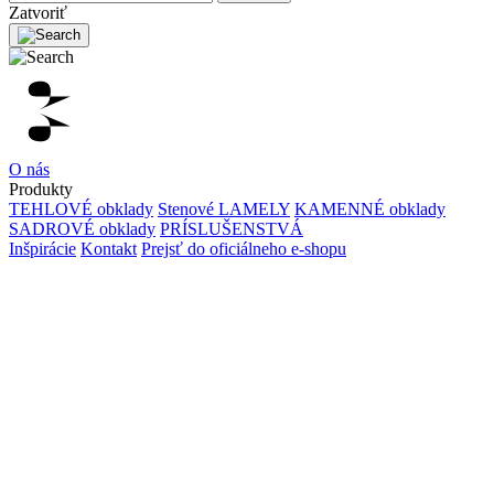
Zatvoriť
O nás
Produkty
TEHLOVÉ obklady
Stenové LAMELY
KAMENNÉ obklady
SADROVÉ obklady
PRÍSLUŠENSTVÁ
Inšpirácie
Kontakt
Prejsť do oficiálneho e-shopu