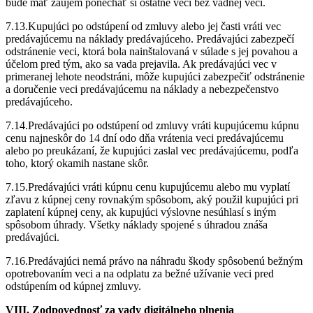
bude mať záujem ponechať si ostatné veci bez vadnej veci.
7.13.Kupujúci po odstúpení od zmluvy alebo jej časti vráti vec
predávajúcemu na náklady predávajúceho. Predávajúci zabezpečí
odstránenie veci, ktorá bola nainštalovaná v súlade s jej povahou a
účelom pred tým, ako sa vada prejavila. Ak predávajúci vec v
primeranej lehote neodstráni, môže kupujúci zabezpečiť odstránenie
a doručenie veci predávajúcemu na náklady a nebezpečenstvo
predávajúceho.
7.14.Predávajúci po odstúpení od zmluvy vráti kupujúcemu kúpnu
cenu najneskôr do 14 dní odo dňa vrátenia veci predávajúcemu
alebo po preukázaní, že kupujúci zaslal vec predávajúcemu, podľa
toho, ktorý okamih nastane skôr.
7.15.Predávajúci vráti kúpnu cenu kupujúcemu alebo mu vyplatí
zľavu z kúpnej ceny rovnakým spôsobom, aký použil kupujúci pri
zaplatení kúpnej ceny, ak kupujúci výslovne nesúhlasí s iným
spôsobom úhrady. Všetky náklady spojené s úhradou znáša
predávajúci.
7.16.Predávajúci nemá právo na náhradu škody spôsobenú bežným
opotrebovaním veci a na odplatu za bežné užívanie veci pred
odstúpením od kúpnej zmluvy.
VIII. Zodpovednosť za vady digitálneho plnenia