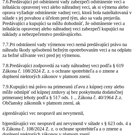
7.6.Predávajúci pri odstránení vady zabezpečí odstránenie veci a
inštaláciu opravenej veci alebo náhradnej veci, ak si výmena alebo
oprava vyžaduje odstránenie vadnej veci, ktorá bola nainštalovaná v
súlade s jej povahou a účelom pred tým, ako sa vada prejavila.
Predávajúci a kupujúci sa môžu dohodnúť, že odstránenie veci a
inštaláciu opravenej alebo náhradnej veci zabezpečí kupujúci na
náklady a nebezpečenstvo predávajúceho.
7.7.Pri odstránení vady výmenou veci nemá predávajúci právo na
náhradu škody spôsobenú bežným opotrebovaním veci a na odplatu
za bežné užívanie veci pred jej výmenou.
7.8.Predávajúci zodpovedá za vady náhradnej veci podľa § 619
Zákona č. 108/2024 Z. z. o ochrane spotrebiteľa a o zmene a
doplnení niektorých zákonov v platnom znení.
7.9.Kupujúci má právo na primeranú zľavu z kúpnej ceny alebo
môže odstúpiť od kúpnej zmluvy aj bez poskytnutia dodatočnej
primeranej lehoty podľa § 517 ods. 1 ., Zákona č. 40/1964 Z.z.
Občiansky zákonník v platnom znení, ak
a)predávajúci vec neopravil ani nevymenil,
b)predávajúci vec neopravil ani nevymenil v súlade s § 623 ods. 4 a
6 Zákona č. 108/2024 Z. z. o ochrane spotrebiteľa a o zmene a
doplnení niektorých zákonov v platnom znení,