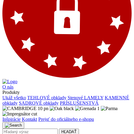
O nás
Produkty
Ukáž všetko
TEHLOVÉ obklady
Stenové LAMELY
KAMENNÉ
obklady
SADROVÉ obklady
PRÍSLUŠENSTVÁ
Inšpirácie
Kontakt
Prejsť do oficiálneho e-shopu
HĽADAŤ