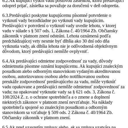
6.2.Ak kupujúci vytkol vadu poštovou zásielkou, ktorú predávajúci
odoprel prijať, zásielka sa považuje za doručenú v deň odopretia.
6.3.Predávajúci poskytne kupujúcemu písomné potvrdenie o
vytknutí vady bezodkladne po vytknutí vady kupujúcim.
Predávajúci v potvrdení o vytknutí vady uvedie lehotu, v ktorej
vadu v súlade s § 507 ods. 1, Zákona č. 40/1964 Zb. Občiansky
zákonník v platnom znení odstráni. Lehota oznámená podľa
predchádzajúcej vety nesmie byť dlhšia ako 30 dní odo dňa
vytknutia vady, ak dlhšia lehota nie je odôvodnená objektívnym
dôvodom, ktorý predávajúci nemôže ovplyvniť.
6.4.Ak predávajúci odmietne zodpovednosť za vady, dôvody
odmietnutia písomne oznámi kupujúcemu. Ak kupujúci znaleckým
posudkom alebo odborným stanoviskom vydaným akreditovanou
osobou, autorizovanou osobou alebo notifikovanou osobou
preukáže zodpovednosť predávajúceho za vadu, môže vytknúť
vadu opakovane a predávajúci nemôže odmietnuť zodpovednosť za
vadu; na opakované vytknutie vady sa § 621 ods. 3, Zákona č.
108/2024 Z. z. o ochrane spotrebiteľa a o zmene a doplnení
niektorých zákonov v platnom znení nevzťahuje. Na náklady
spotrebiteľa spojené so znaleckým posudkom a odborným
stanoviskom sa vzťahuje § 509 ods. 2 Zákona č. 40/1964 Zb.
Občiansky zákonník v platnom znení.
6.5.Ak pred uzavretím zmluvy alebo, ak sa zmluva uzatvára na