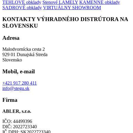
TEHLOVÉ obklady
Stenové LAMELY
KAMENNÉ obklady
SADROVÉ obklady
VIRTUÁLNY SHOWROOM
KONTAKTY VÝHRADNÉHO DISTRÚTORA NA
SLOVENSKU
Adresa
Malodvornícka cesta 2
929 01 Dunajská Streda
Slovensko
Mobil, e-mail
+421 917 280 411
info@stegu.sk
Firma
ABLER, s.r.o.
IČO: 44499396
DIČ: 2022723340
IČ DPH: SK2022723340