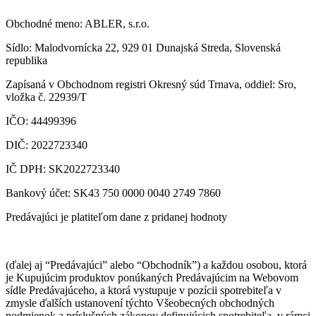
Obchodné meno: ABLER, s.r.o.
Sídlo: Malodvornícka 22, 929 01 Dunajská Streda, Slovenská
republika
Zapísaná v Obchodnom registri Okresný súd Trnava, oddiel: Sro,
vložka č. 22939/T
IČO: 44499396
DIČ: 2022723340
IČ DPH: SK2022723340
Bankový účet: SK43 750 0000 0040 2749 7860
Predávajúci je platiteľom dane z pridanej hodnoty
(ďalej aj “Predávajúci” alebo “Obchodník”) a každou osobou, ktorá
je Kupujúcim produktov ponúkaných Predávajúcim na Webovom
sídle Predávajúceho, a ktorá vystupuje v pozícii spotrebiteľa v
zmysle ďalších ustanovení týchto Všeobecných obchodných
podmienok a príslušných zákonov definujúcich spotrebiteľa, v rámci