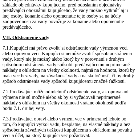
základe objednávky kupujúceho, pred odoslaním objednávky,
predávajúci oboznámil kupujúceho, že vady možno vytknúť aj u
inej osoby, konanie alebo opomenutie tejto osoby sa na účely
zodpovednosti za vady považuje za konanie alebo opomenutie
predávajúceho.
VII. Odstránenie vady
7.1.Kupujúci má právo zvoliť si odstránenie vady výmenou veci
alebo opravou veci. Kupujúci si nemôže zvoliť spôsob odstránenia
vady, ktorý nie je možný alebo ktorý by v porovnaní s druhým
spôsobom odstránenia vady spôsobil predávajúcemu neprimerané
náklady s ohľadom na všetky okolnosti, najmä na hodnotu, ktorú by
mala vec bez vady, na závažnosť vady a na skutočnosť, či by druhý
spôsob odstránenia vady spôsobil kupujúcemu značné ťažkosti.
7.2.Predávajúci môže odmietnuť odstránenie vady, ak oprava ani
výmena nie sú možné alebo ak by si vyžadovali neprimerané
náklady s ohľadom na všetky okolnosti vrátane okolností podľa
bodu 7.1. druhej vety.
7.3.Predávajúci opraví alebo vymení vec v primeranej lehote po
tom, čo kupujúci vytkol vadu, bezplatne, na vlastné náklady a bez
spôsobenia závažných ťažkostí kupujúcemu s ohľadom na povahu
veci a účel, na ktorý kupujúci vec požadoval.