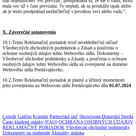
mal objednávateľ vec prevziať, predpokladá sa, že ide o vadu, ktorú
mala vec už v čase prevzatia. To neplatí, ak sa preukáže opak alebo
ak je tento predpoklad nezlučiteľný s povahou veci alebo vady.”.
X. Záverečné ustanovenia
10.1.Tento Reklamačný poriadok tvorí neoddeliteľnú súčasť
Všeobecných obchodných podmienok a Zásad a poučenia o
ochrane osobných údajov tohto Webového sídla. Dokumenty –
Všeobecné obchodné podmienky a Zásady a poučenia o ochrane
osobných údajov tohto Webového sídla sú zverejnené na doméne
Webového sídla Predávajúceho.
10.2.Tento Reklamačný poriadok je platný a účinný momentom
jeho zverejnenia na Webovom sídle Predávajúceho dňa
01.07.2024
Cenník
Galéria
Kontakt
Partnerská sieť
Showroom Dunajská Streda
Často kladené otázky (FAQ)
OCHRANA OSOBNÝCH ÚDAJOV
REKLAMAČNÝ PORIADOK
Všeobecné obchodné podmienky
Dokumenty na stiahnutie
Aktuality stránka