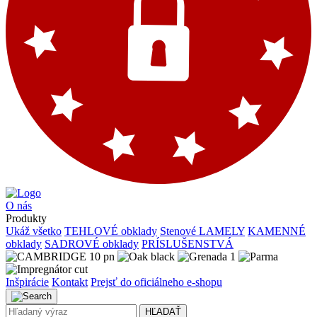
O nás
Produkty
Ukáž všetko
TEHLOVÉ obklady
Stenové LAMELY
KAMENNÉ
obklady
SADROVÉ obklady
PRÍSLUŠENSTVÁ
Inšpirácie
Kontakt
Prejsť do oficiálneho e-shopu
HĽADAŤ