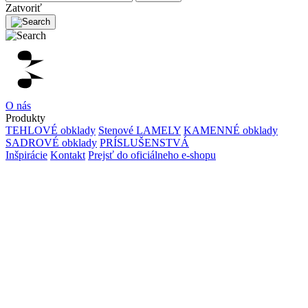
Zatvoriť
O nás
Produkty
TEHLOVÉ obklady
Stenové LAMELY
KAMENNÉ obklady
SADROVÉ obklady
PRÍSLUŠENSTVÁ
Inšpirácie
Kontakt
Prejsť do oficiálneho e-shopu