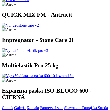
QUICK MIX FM - Antracit
Impregnator - Stone Care 2l
Multielastik Pro 25 kg
Expanzná páska ISO-BLOCO 600 -
ČIERNÁ
Cenník
Galéria
Kontakt
Partnerská sieť
Showroom Dunajská Streda