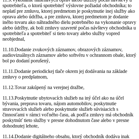
spotrebiteľa, o ktorú spotrebiteľ výslovne požiadal obchodníka; to
neplatí pre zmluvu, ktorej predmetom je poskytnutie inej služby ako
oprava alebo údržba, a pre zmluvu, ktorej predmetom je dodanie
iného tovaru ako náhradného dielu potrebného na vykonanie opravy
alebo údržby, ak boli zmluvy uzavreté počas návštevy obchodníka u
spotrebiteľa a spotrebiteľ si tieto tovary alebo služby vopred
neobjednal,
11.10.Dodanie zvukových záznamov, obrazových záznamov,
audiovizuálnych záznamov alebo softvéru v ochrannom obale, ktorý
bol po dodaní porušený,
11.11.Dodanie periodickej tlače okrem jej dodávania na základe
zmluvy o predplatnom,
11.12.Tovar zakúpený na verejnej dražbe,
11.13.Poskytnutie ubytovacích služieb na iný účel ako na účel
bývania, preprava tovaru, nájom automobilov, poskytnutie
stravovacích služieb alebo poskytnutie služieb súvisiacich s
činnosťami v rámci voľného času, ak podľa zmluvy má obchodník
poskytnúť tieto služby v presne dohodnutom čase alebo v presne
dohodnutej lehote,
11.14.Dodanie digitálneho obsahu, ktorý obchodník dodáva inak