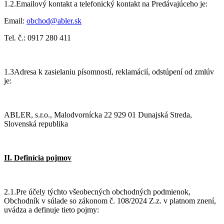
1.2.Emailový kontakt a telefonický kontakt na Predávajúceho je:
Email:
obchod@abler.sk
Tel. č.: 0917 280 411
1.3Adresa k zasielaniu písomností, reklamácií, odstúpení od zmlúv
je:
ABLER, s.r.o., Malodvornícka 22 929 01 Dunajská Streda,
Slovenská republika
II. Definícia pojmov
2.1.Pre účely týchto všeobecných obchodných podmienok,
Obchodník v súlade so zákonom č. 108/2024 Z.z. v platnom znení,
uvádza a definuje tieto pojmy: