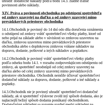
uhradiť dodatočné náklady podľa bodu 14.3. žiadne ďalšie
povinnosti alebo náklady.
XIV. Práva a povinnosti obchodníka po odstúpení spotrebiteľa
od zmluvy uzavretej na diaľku a od zmluvy uzavretej mimo
prevádzkových priestorov obchodníka
14.1.Obchodník je povinný do 14 dní odo dňa doručenia oznámenia
o odstúpení od zmluvy vrátiť spotrebiteľovi všetky platby, ktoré od
neho prijal na základe alebo v súvislosti so zmluvou uzavretou na
diaľku, zmluvou uzavretou mimo prevádzkových priestorov
obchodníka alebo s doplnkovou zmluvou vrátane nákladov na
dopravu, dodanie, poštovné a iných nákladov a poplatkov.
14.2.Obchodník je povinný vrátiť spotrebiteľovi všetky platby
podľa odseku bodu 14.1. v rozsahu zodpovedajúcom odstúpeniu od
zmluvy, ak spotrebiteľ neodstúpil od celej zmluvy uzavretej na
diaľku alebo od celej zmluvy uzavretej mimo prevádzkových
priestorov obchodníka. Obchodník nemôže účtovať spotrebiteľovi
dodatočné náklady za dopravu, dodanie, poštovné a iné náklady a
poplatky.
14.3.Obchodník nie je povinný uhradiť spotrebiteľovi dodatočné
náklady, ak si spotrebiteľ výslovne zvolil iný spôsob dodania, ako je
najlacnejší bežný spôsob dodania ponúkaný obchodníkom.
Dodatočnými nákladmi sa rozumie rozdiel medzi nákladmi na