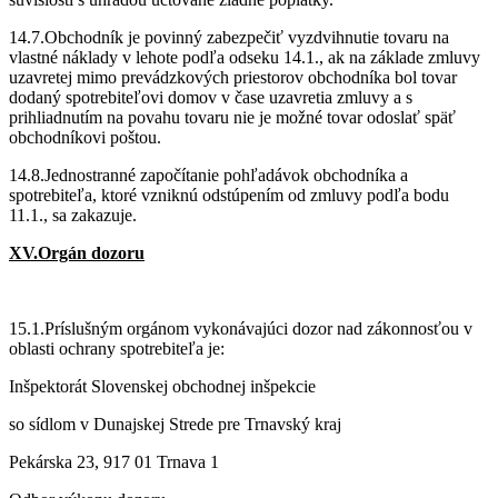
14.7.Obchodník je povinný zabezpečiť vyzdvihnutie tovaru na
vlastné náklady v lehote podľa odseku 14.1., ak na základe zmluvy
uzavretej mimo prevádzkových priestorov obchodníka bol tovar
dodaný spotrebiteľovi domov v čase uzavretia zmluvy a s
prihliadnutím na povahu tovaru nie je možné tovar odoslať späť
obchodníkovi poštou.
14.8.Jednostranné započítanie pohľadávok obchodníka a
spotrebiteľa, ktoré vzniknú odstúpením od zmluvy podľa bodu
11.1., sa zakazuje.
XV.Orgán dozoru
15.1.Príslušným orgánom vykonávajúci dozor nad zákonnosťou v
oblasti ochrany spotrebiteľa je:
Inšpektorát Slovenskej obchodnej inšpekcie
so sídlom v Dunajskej Strede pre Trnavský kraj
Pekárska 23, 917 01 Trnava 1