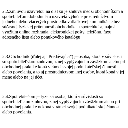
2.2.Zmluvou uzavretou na diaľku je zmluva medzi obchodníkom a
spotrebiteľom dohodnutá a uzavretá výlučne prostredníctvom
jedného alebo viacerých prostriedkov diaľkovej komunikácie bez
súčasnej fyzickej prítomnosti obchodníka a spotrebiteľa, najmä
využitím online rozhrania, elektronickej pošty, telefónu, faxu,
adresného listu alebo ponukového katalógu
2.3.Obchodník (ďalej aj “Predávajúci”) je osoba, ktorá v súvislosti
so spotrebiteľskou zmluvou, z nej vyplývajúcim záväzkom alebo pri
obchodnej praktike koná v rámci svojej podnikateľskej činnosti
alebo povolania, a to aj prostredníctvom inej osoby, ktorá koná v jej
mene alebo na jej účet.
2.4.Spotrebiteľom je fyzická osoba, ktorá v súvislosti so
spotrebiteľskou zmluvou, z nej vyplývajúcim záväzkom alebo pri
obchodnej praktike nekoná v rámci svojej podnikateľskej činnosti
alebo povolania.