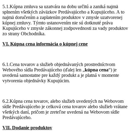
5.1.Kúpna zmluva sa uzatvára na dobu určitú a zaniká najmä
splnením všetkých záväzkov Predávajúceho a Kupujúceho. A to
najmä doručením a zaplatením produktov v zmysle uzatvorenej
kúpnej zmluvy. Týmto ustanovením nie sú dotknuté práva
Kupujúceho v zmysle zákonnej zodpovednosti za vady produktov
zo strany Obchodníka.
VI. Kúpna cena informácia o kúpnej cene
6.1.Cena tovarov a služieb objednávaných prostredníctvom
Webového sídla Predávajúceho (ďalej len „
kúpna cena
“) je
uvedená samostatne pre každý produkt a je platná v momente
vytvorenia objednávky Kupujúcim.
6.2.Kúpna cena tovarov, alebo služieb uvedených na Webovom
sídle Predávajúceho je celková cena tovarov alebo služieb vrátane
všetkých daní, pričom je zreteľne uvedená na Webovom sídle
Predávajúceho.
VII. Dodanie produktov