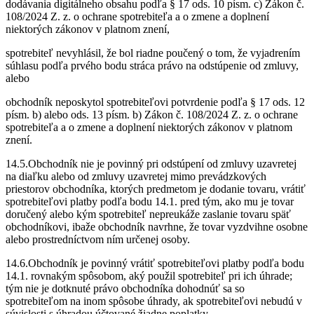
dodávania digitálneho obsahu podľa § 17 ods. 10 písm. c) Zákon č.
108/2024 Z. z. o ochrane spotrebiteľa a o zmene a doplnení
niektorých zákonov v platnom znení,
spotrebiteľ nevyhlásil, že bol riadne poučený o tom, že vyjadrením
súhlasu podľa prvého bodu stráca právo na odstúpenie od zmluvy,
alebo
obchodník neposkytol spotrebiteľovi potvrdenie podľa § 17 ods. 12
písm. b) alebo ods. 13 písm. b) Zákon č. 108/2024 Z. z. o ochrane
spotrebiteľa a o zmene a doplnení niektorých zákonov v platnom
znení.
14.5.Obchodník nie je povinný pri odstúpení od zmluvy uzavretej
na diaľku alebo od zmluvy uzavretej mimo prevádzkových
priestorov obchodníka, ktorých predmetom je dodanie tovaru, vrátiť
spotrebiteľovi platby podľa bodu 14.1. pred tým, ako mu je tovar
doručený alebo kým spotrebiteľ nepreukáže zaslanie tovaru späť
obchodníkovi, ibaže obchodník navrhne, že tovar vyzdvihne osobne
alebo prostredníctvom ním určenej osoby.
14.6.Obchodník je povinný vrátiť spotrebiteľovi platby podľa bodu
14.1. rovnakým spôsobom, aký použil spotrebiteľ pri ich úhrade;
tým nie je dotknuté právo obchodníka dohodnúť sa so
spotrebiteľom na inom spôsobe úhrady, ak spotrebiteľovi nebudú v
súvislosti s úhradou účtované žiadne poplatky.