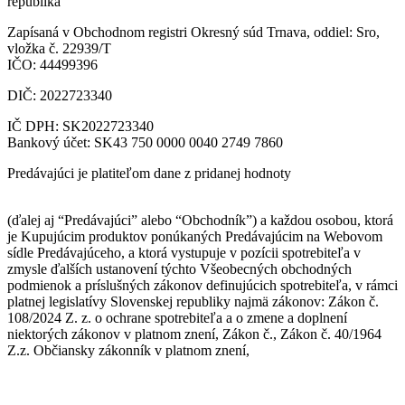
republika
Zapísaná v Obchodnom registri Okresný súd Trnava, oddiel: Sro,
vložka č. 22939/T
IČO: 44499396
DIČ: 2022723340
IČ DPH: SK2022723340
Bankový účet: SK43 750 0000 0040 2749 7860
Predávajúci je platiteľom dane z pridanej hodnoty
(ďalej aj “Predávajúci” alebo “Obchodník”) a každou osobou, ktorá
je Kupujúcim produktov ponúkaných Predávajúcim na Webovom
sídle Predávajúceho, a ktorá vystupuje v pozícii spotrebiteľa v
zmysle ďalších ustanovení týchto Všeobecných obchodných
podmienok a príslušných zákonov definujúcich spotrebiteľa, v rámci
platnej legislatívy Slovenskej republiky najmä zákonov: Zákon č.
108/2024 Z. z. o ochrane spotrebiteľa a o zmene a doplnení
niektorých zákonov v platnom znení, Zákon č., Zákon č. 40/1964
Z.z. Občiansky zákonník v platnom znení,