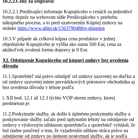
10.2.2.Ceny za Dopravu:
10.2.2.1.Predávajúci informuje Kupujúceho o cenách za jednotlivé
formy dopráv na webovom sídle Predávajúceho v priebehu
nákupného procesu, a to pred uzatvorením Kúpnej zmluvy na
stránke
https://www.abler.sk/1563790488/e-shipping
10.3.V prípade ak celková kúpna cena produktov v jednej
objednávke Kupujúceho je vyššia ako suma 500 Eur, cena za
akúkoľvek zvolenú formu dopravy je 0 Eur.
XI. Odstúpenie Kupujúceho od kúpnej zmluvy bez uvedenia
dôvodu
11.1.Spotrebiteľ má právo odstúpiť od zmluvy uzavretej na diaľku a
od zmluvy uzavretej mimo prevádzkových priestorov obchodníka aj
bez uvedenia dôvodu v lehote podľa
l. XII bod. 12.1 až 12.3 týchto VOP okrem zmluvy, ktorej
predmetom je:
11.2.Poskytnutie služby, ak došlo k úplnému poskytnutiu služby a
poskytovanie služby začalo pred uplynutím lehoty na odstúpenie od
zmluvy s výslovným súhlasom spotrebiteľa a spotrebiteľ vyhlásil, že
bol riadne poučený o tom, že vyjadrením súhlasu stráca právo na
odstúpenie od zmluvy po úplnom poskytnutí služby, ak je podľa