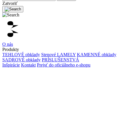
Zatvoriť
O nás
Produkty
TEHLOVÉ obklady
Stenové LAMELY
KAMENNÉ obklady
SADROVÉ obklady
PRÍSLUŠENSTVÁ
Inšpirácie
Kontakt
Prejsť do oficiálneho e-shopu