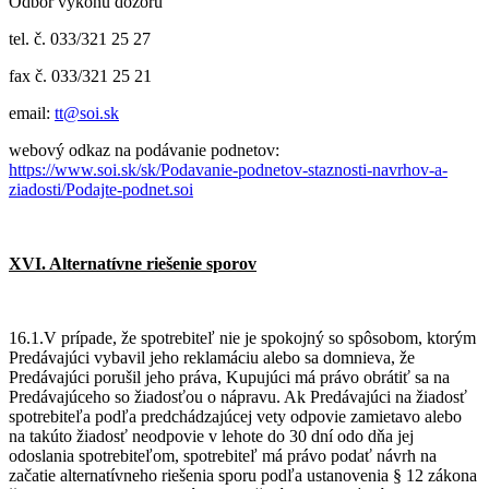
Odbor výkonu dozoru
tel. č. 033/321 25 27
fax č. 033/321 25 21
email:
tt@soi.sk
webový odkaz na podávanie podnetov:
https://www.soi.sk/sk/Podavanie-podnetov-staznosti-navrhov-a-
ziadosti/Podajte-podnet.soi
XVI. Alternatívne riešenie sporov
16.1.V prípade, že spotrebiteľ nie je spokojný so spôsobom, ktorým
Predávajúci vybavil jeho reklamáciu alebo sa domnieva, že
Predávajúci porušil jeho práva, Kupujúci má právo obrátiť sa na
Predávajúceho so žiadosťou o nápravu. Ak Predávajúci na žiadosť
spotrebiteľa podľa predchádzajúcej vety odpovie zamietavo alebo
na takúto žiadosť neodpovie v lehote do 30 dní odo dňa jej
odoslania spotrebiteľom, spotrebiteľ má právo podať návrh na
začatie alternatívneho riešenia sporu podľa ustanovenia § 12 zákona