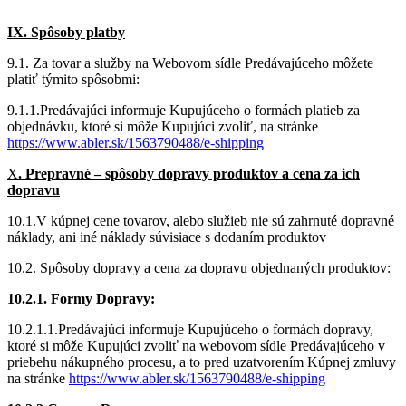
IX. Spôsoby platby
9.1. Za tovar a služby na Webovom sídle Predávajúceho môžete
platiť týmito spôsobmi:
9.1.1.Predávajúci informuje Kupujúceho o formách platieb za
objednávku, ktoré si môže Kupujúci zvoliť, na stránke
https://www.abler.sk/1563790488/e-shipping
X
. Prepravné – spôsoby dopravy produktov a cena za ich
dopravu
10.1.V kúpnej cene tovarov, alebo služieb nie sú zahrnuté dopravné
náklady, ani iné náklady súvisiace s dodaním produktov
10.2. Spôsoby dopravy a cena za dopravu objednaných produktov:
10.2.1. Formy Dopravy:
10.2.1.1.Predávajúci informuje Kupujúceho o formách dopravy,
ktoré si môže Kupujúci zvoliť na webovom sídle Predávajúceho v
priebehu nákupného procesu, a to pred uzatvorením Kúpnej zmluvy
na stránke
https://www.abler.sk/1563790488/e-shipping