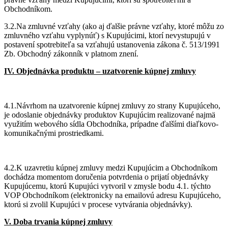
Obchodníkom.
3.2.Na zmluvné vzťahy (ako aj ďalšie právne vzťahy, ktoré môžu zo
zmluvného vzťahu vyplynúť) s Kupujúcimi, ktorí nevystupujú v
postavení spotrebiteľa sa vzťahujú ustanovenia zákona č. 513/1991
Zb. Obchodný zákonník v platnom znení.
IV. Objednávka produktu – uzatvorenie kúpnej zmluvy
4.1.Návrhom na uzatvorenie kúpnej zmluvy zo strany Kupujúceho,
je odoslanie objednávky produktov Kupujúcim realizované najmä
využitím webového sídla Obchodníka, prípadne ďalšími diaľkovo-
komunikačnými prostriedkami.
4.2.K uzavretiu kúpnej zmluvy medzi Kupujúcim a Obchodníkom
dochádza momentom doručenia potvrdenia o prijatí objednávky
Kupujúcemu, ktorú Kupujúci vytvoril v zmysle bodu 4.1. týchto
VOP Obchodníkom (elektronicky na emailovú adresu Kupujúceho,
ktorú si zvolil Kupujúci v procese vytvárania objednávky).
V. Doba trvania kúpnej zmluvy