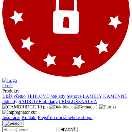
O nás
Produkty
Ukáž všetko
TEHLOVÉ obklady
Stenové LAMELY
KAMENNÉ
obklady
SADROVÉ obklady
PRÍSLUŠENSTVÁ
Inšpirácie
Kontakt
Prejsť do oficiálneho e-shopu
HĽADAŤ