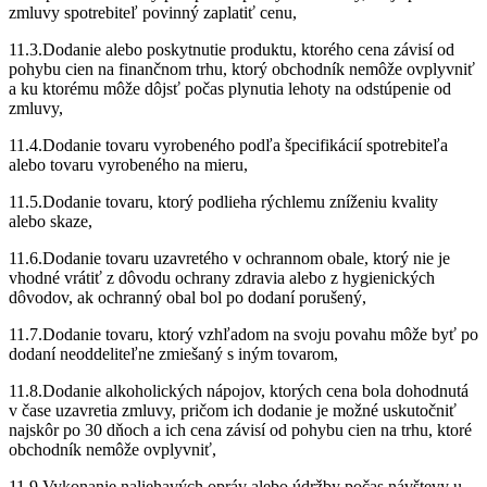
zmluvy spotrebiteľ povinný zaplatiť cenu,
11.3.Dodanie alebo poskytnutie produktu, ktorého cena závisí od
pohybu cien na finančnom trhu, ktorý obchodník nemôže ovplyvniť
a ku ktorému môže dôjsť počas plynutia lehoty na odstúpenie od
zmluvy,
11.4.Dodanie tovaru vyrobeného podľa špecifikácií spotrebiteľa
alebo tovaru vyrobeného na mieru,
11.5.Dodanie tovaru, ktorý podlieha rýchlemu zníženiu kvality
alebo skaze,
11.6.Dodanie tovaru uzavretého v ochrannom obale, ktorý nie je
vhodné vrátiť z dôvodu ochrany zdravia alebo z hygienických
dôvodov, ak ochranný obal bol po dodaní porušený,
11.7.Dodanie tovaru, ktorý vzhľadom na svoju povahu môže byť po
dodaní neoddeliteľne zmiešaný s iným tovarom,
11.8.Dodanie alkoholických nápojov, ktorých cena bola dohodnutá
v čase uzavretia zmluvy, pričom ich dodanie je možné uskutočniť
najskôr po 30 dňoch a ich cena závisí od pohybu cien na trhu, ktoré
obchodník nemôže ovplyvniť,
11.9.Vykonanie naliehavých opráv alebo údržby počas návštevy u