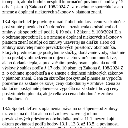
to neplatí, ak obchodník nesplnil informačnú povinnosť podľa § 15
ods. 1 písm. f) Zákona č. 108/2024 Z. z. o ochrane spotrebiteľa a o
zmene a doplnení niektorých zákonov v platnom znení.
13.4.Spotrebiteľ je povinný uhradiť obchodníkovi cenu za skutočne
poskytnuté plnenie do dňa doručenia oznámenia o odstúpení od
zmluvy, ak spotrebiteľ podľa § 19 ods. 1 Zákona č. 108/2024 Z. z.
o ochrane spotrebiteľa a o zmene a doplnení niektorých zákonov v
platnom znení odstúpi od zmluvy uzavretej na diaľku alebo od
zmluvy uzavretej mimo prevádzkových priestorov obchodníka,
ktorých predmetom je poskytnutie služby, dodávanie vody, ktorá nie
je na predaj v obmedzenom objeme alebo v určenom množstve,
alebo dodanie tepla, a pred začatím poskytovania plnenia udelil
výslovný súhlas podľa § 17 ods. 10 písm. c) Zákona č. 108/2024 Z.
z. o ochrane spotrebiteľa a o zmene a doplnení niektorých zákonov
v platnom znení. Cena za skutočne poskytnuté plnenie sa vypočíta
pomerne na základe celkovej ceny dohodnutej v zmluve. Cena za
skutočne poskytnuté plnenie sa vypočíta na základe trhovej ceny
poskytnutého plnenia, ak je celková cena dohodnutá v zmluve
nadhodnotená.
13.5.Spotrebiteľovi z uplatnenia práva na odstúpenie od zmluvy
uzavretej na diaľku alebo od zmluvy uzavretej mimo
prevádzkových priestorov obchodníka podľa 11.1. nevznikajú
okrem povinností podľa bodov 13.1., 13.3. až 13.5. a povinnosti