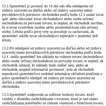
13.1.Spotrebiteľ je povinný do 14 dní odo dňa odstúpenia od
zmluvy uzavretej na diaľku alebo od zmluvy uzavretej mimo
prevádzkových priestorov obchodníka podľa bodu 12.1 zaslať tovar
späť alebo odovzdať tovar obchodníkovi alebo osobe určenej
obchodníkom na prevzatie tovaru; to neplatí, ak obchodník navrhne,
že si tovar vyzdvihne osobne alebo prostredníctvom ním určenej
osoby. Lehota podľa prvej vety sa považuje za zachovanú, ak
spotrebiteľ odošle tovar obchodníkovi najneskôr v posledný deň
lehoty.
13.2.Pri odstúpení od zmluvy uzavretej na diaľku alebo od zmluvy
uzavretej mimo prevádzkových priestorov obchodníka podľa bodu
12.1. znáša spotrebiteľ len náklady na vrátenie tovaru obchodníkovi
alebo osobe určenej obchodníkom na prevzatie tovaru; to neplatí, ak
obchodník súhlasil, že náklady bude znášať sám, alebo ak
obchodník nesplnil informačnú povinnosť, teda ak obchodník
neposkytol spotrebiteľovi osobitné informácie ohľadom poučenia o
práve spotrebiteľa odstúpiť od zmluvy pri zmluve uzavretej na
diaľku a zmluve uzavretej mimo prevádzkových priestorov
obchodníka
13.3.Spotrebiteľ zodpovedá za zníženie hodnoty tovaru, ktoré
vzniklo v dôsledku zaobchádzania s tovarom, ktoré je nad rámec
zaobchádzania potrebného na zistenie vlastností a funkčnosti tovaru;