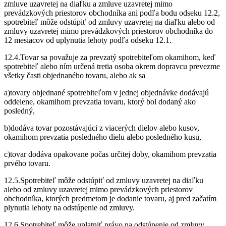
zmluve uzavretej na diaľku a zmluve uzavretej mimo
prevádzkových priestorov obchodníka ani podľa bodu odseku 12.2,
spotrebiteľ môže odstúpiť od zmluvy uzavretej na diaľku alebo od
zmluvy uzavretej mimo prevádzkových priestorov obchodníka do
12 mesiacov od uplynutia lehoty podľa odseku 12.1.
12.4.Tovar sa považuje za prevzatý spotrebiteľom okamihom, keď
spotrebiteľ alebo ním určená tretia osoba okrem dopravcu prevezme
všetky časti objednaného tovaru, alebo ak sa
a)tovary objednané spotrebiteľom v jednej objednávke dodávajú
oddelene, okamihom prevzatia tovaru, ktorý bol dodaný ako
posledný,
b)dodáva tovar pozostávajúci z viacerých dielov alebo kusov,
okamihom prevzatia posledného dielu alebo posledného kusu,
c)tovar dodáva opakovane počas určitej doby, okamihom prevzatia
prvého tovaru.
12.5.Spotrebiteľ môže odstúpiť od zmluvy uzavretej na diaľku
alebo od zmluvy uzavretej mimo prevádzkových priestorov
obchodníka, ktorých predmetom je dodanie tovaru, aj pred začatím
plynutia lehoty na odstúpenie od zmluvy.
12.6.Spotrebiteľ môže uplatniť právo na odstúpenie od zmluvy