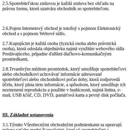
2.5.Spotrebiteľskou zmluvou je každá zmluva bez ohľadu na
právnu formu, ktorú uzatvára obchodník so spotrebiteľom.
2.6.Pojem Internetový obchod je totožný s pojmom Elektronický
obchod a s pojmom Webové sídlo.
2.7.Kupujúcim je každá osoba (fyzická osoba alebo právnická
osoba), ktorá odoslala objednávku najmä využitím webového sídla
Predávajúceho, prípadne ďalšími diaľkovo-komunikačnými
prostriedkami.
2.8.Trvanlivým médiom prostriedok, ktorý umožňuje spotrebiteľovi
alebo obchodníkovi uchovávať informácie adresované
spotrebiteľovi alebo obchodníkovi počas doby, ktorá zodpovedá
účelu, ktorý plnia tieto informácie, a spôsobom, ktorý umožňuje ich
nezmenenú reprodukciu a použitie v budúcnosti, najmä listina, e-
mail, USB kľúč, CD, DVD, pamäťová karta a pevný disk počítača.
III. Základné ustanovenia
3.1.Týmito Všeobecnými obchodnými podmienkami sa upravujú
právne vzťahy medzi Kupujúcimi, ktorí sú spotrebiteľmi a