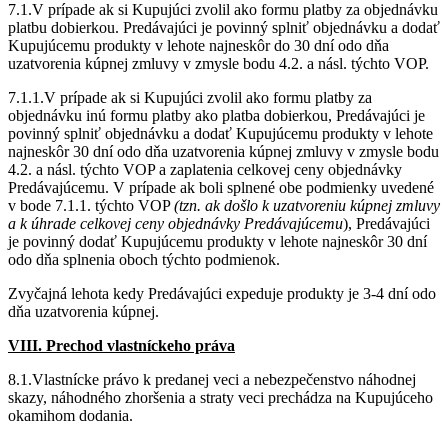
7.1.V prípade ak si Kupujúci zvolil ako formu platby za objednávku
platbu dobierkou. Predávajúci je povinný splniť objednávku a dodať
Kupujúcemu produkty v lehote najneskôr do 30 dní odo dňa
uzatvorenia kúpnej zmluvy v zmysle bodu 4.2. a násl. týchto VOP.
7.1.1.V prípade ak si Kupujúci zvolil ako formu platby za
objednávku inú formu platby ako platba dobierkou, Predávajúci je
povinný splniť objednávku a dodať Kupujúcemu produkty v lehote
najneskôr 30 dní odo dňa uzatvorenia kúpnej zmluvy v zmysle bodu
4.2. a násl. týchto VOP a zaplatenia celkovej ceny objednávky
Predávajúcemu. V prípade ak boli splnené obe podmienky uvedené
v bode 7.1.1. týchto VOP
(tzn. ak došlo k uzatvoreniu kúpnej zmluvy
a k úhrade celkovej ceny objednávky Predávajúcemu
), Predávajúci
je povinný dodať Kupujúcemu produkty v lehote najneskôr 30 dní
odo dňa splnenia oboch týchto podmienok.
Zvyčajná lehota kedy Predávajúci expeduje produkty je 3-4 dní odo
dňa uzatvorenia kúpnej.
VIII. Prechod vlastníckeho práva
8.1.Vlastnícke právo k predanej veci a nebezpečenstvo náhodnej
skazy, náhodného zhoršenia a straty veci prechádza na Kupujúceho
okamihom dodania.