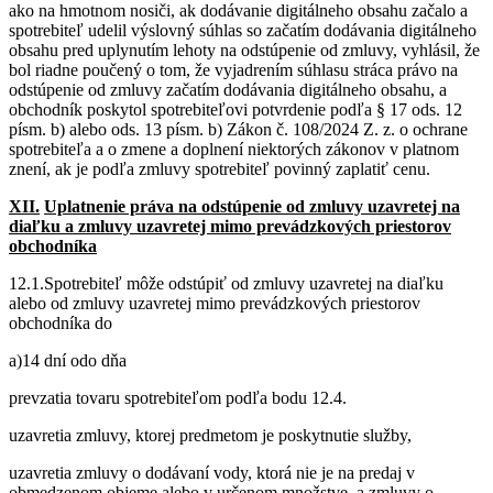
ako na hmotnom nosiči, ak dodávanie digitálneho obsahu začalo a
spotrebiteľ udelil výslovný súhlas so začatím dodávania digitálneho
obsahu pred uplynutím lehoty na odstúpenie od zmluvy, vyhlásil, že
bol riadne poučený o tom, že vyjadrením súhlasu stráca právo na
odstúpenie od zmluvy začatím dodávania digitálneho obsahu, a
obchodník poskytol spotrebiteľovi potvrdenie podľa § 17 ods. 12
písm. b) alebo ods. 13 písm. b) Zákon č. 108/2024 Z. z. o ochrane
spotrebiteľa a o zmene a doplnení niektorých zákonov v platnom
znení, ak je podľa zmluvy spotrebiteľ povinný zaplatiť cenu.
XII.
Uplatnenie práva na odstúpenie od zmluvy uzavretej na
diaľku a zmluvy uzavretej mimo prevádzkových priestorov
obchodníka
12.1.Spotrebiteľ môže odstúpiť od zmluvy uzavretej na diaľku
alebo od zmluvy uzavretej mimo prevádzkových priestorov
obchodníka do
a)14 dní odo dňa
prevzatia tovaru spotrebiteľom podľa bodu 12.4.
uzavretia zmluvy, ktorej predmetom je poskytnutie služby,
uzavretia zmluvy o dodávaní vody, ktorá nie je na predaj v
obmedzenom objeme alebo v určenom množstve, a zmluvy o