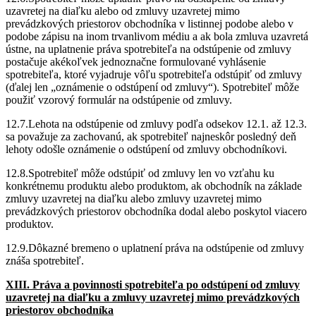
uzavretej na diaľku alebo od zmluvy uzavretej mimo
prevádzkových priestorov obchodníka v listinnej podobe alebo v
podobe zápisu na inom trvanlivom médiu a ak bola zmluva uzavretá
ústne, na uplatnenie práva spotrebiteľa na odstúpenie od zmluvy
postačuje akékoľvek jednoznačne formulované vyhlásenie
spotrebiteľa, ktoré vyjadruje vôľu spotrebiteľa odstúpiť od zmluvy
(ďalej len „oznámenie o odstúpení od zmluvy“). Spotrebiteľ môže
použiť vzorový formulár na odstúpenie od zmluvy.
12.7.Lehota na odstúpenie od zmluvy podľa odsekov 12.1. až 12.3.
sa považuje za zachovanú, ak spotrebiteľ najneskôr posledný deň
lehoty odošle oznámenie o odstúpení od zmluvy obchodníkovi.
12.8.Spotrebiteľ môže odstúpiť od zmluvy len vo vzťahu ku
konkrétnemu produktu alebo produktom, ak obchodník na základe
zmluvy uzavretej na diaľku alebo zmluvy uzavretej mimo
prevádzkových priestorov obchodníka dodal alebo poskytol viacero
produktov.
12.9.Dôkazné bremeno o uplatnení práva na odstúpenie od zmluvy
znáša spotrebiteľ.
XIII. Práva a povinnosti spotrebiteľa po odstúpení od zmluvy
uzavretej na diaľku a zmluvy uzavretej mimo prevádzkových
priestorov obchodníka