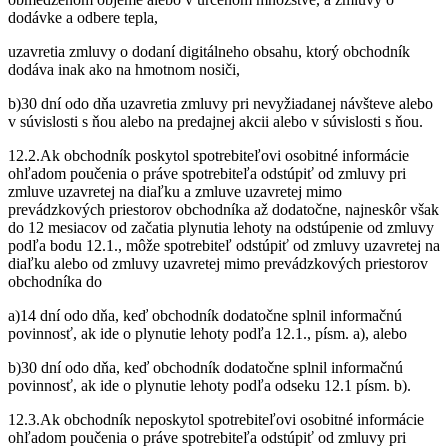
dodávke a odbere tepla,
uzavretia zmluvy o dodaní digitálneho obsahu, ktorý obchodník
dodáva inak ako na hmotnom nosiči,
b)30 dní odo dňa uzavretia zmluvy pri nevyžiadanej návšteve alebo
v súvislosti s ňou alebo na predajnej akcii alebo v súvislosti s ňou.
12.2.Ak obchodník poskytol spotrebiteľovi osobitné informácie
ohľadom poučenia o práve spotrebiteľa odstúpiť od zmluvy pri
zmluve uzavretej na diaľku a zmluve uzavretej mimo
prevádzkových priestorov obchodníka až dodatočne, najneskôr však
do 12 mesiacov od začatia plynutia lehoty na odstúpenie od zmluvy
podľa bodu 12.1., môže spotrebiteľ odstúpiť od zmluvy uzavretej na
diaľku alebo od zmluvy uzavretej mimo prevádzkových priestorov
obchodníka do
a)14 dní odo dňa, keď obchodník dodatočne splnil informačnú
povinnosť, ak ide o plynutie lehoty podľa 12.1., písm. a), alebo
b)30 dní odo dňa, keď obchodník dodatočne splnil informačnú
povinnosť, ak ide o plynutie lehoty podľa odseku 12.1 písm. b).
12.3.Ak obchodník neposkytol spotrebiteľovi osobitné informácie
ohľadom poučenia o práve spotrebiteľa odstúpiť od zmluvy pri