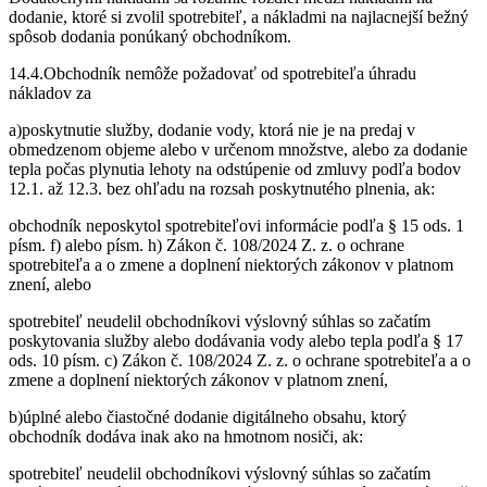
dodanie, ktoré si zvolil spotrebiteľ, a nákladmi na najlacnejší bežný
spôsob dodania ponúkaný obchodníkom.
14.4.Obchodník nemôže požadovať od spotrebiteľa úhradu
nákladov za
a)poskytnutie služby, dodanie vody, ktorá nie je na predaj v
obmedzenom objeme alebo v určenom množstve, alebo za dodanie
tepla počas plynutia lehoty na odstúpenie od zmluvy podľa bodov
12.1. až 12.3. bez ohľadu na rozsah poskytnutého plnenia, ak:
obchodník neposkytol spotrebiteľovi informácie podľa § 15 ods. 1
písm. f) alebo písm. h) Zákon č. 108/2024 Z. z. o ochrane
spotrebiteľa a o zmene a doplnení niektorých zákonov v platnom
znení, alebo
spotrebiteľ neudelil obchodníkovi výslovný súhlas so začatím
poskytovania služby alebo dodávania vody alebo tepla podľa § 17
ods. 10 písm. c) Zákon č. 108/2024 Z. z. o ochrane spotrebiteľa a o
zmene a doplnení niektorých zákonov v platnom znení,
b)úplné alebo čiastočné dodanie digitálneho obsahu, ktorý
obchodník dodáva inak ako na hmotnom nosiči, ak:
spotrebiteľ neudelil obchodníkovi výslovný súhlas so začatím