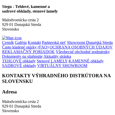
Stegu - Tehlové, kamenné a
sadrové obklady, stenové lamely
Malodvornícka cesta 2
929 01 Dunajská Streda
Slovensko
Cenník
Galéria
Kontakt
Partnerská sieť
Showroom Dunajská Streda
Často kladené otázky (FAQ)
OCHRANA OSOBNÝCH ÚDAJOV
REKLAMAČNÝ PORIADOK
Všeobecné obchodné podmienky
Dokumenty na stiahnutie
Aktuality stránka
TEHLOVÉ obklady
Stenové LAMELY
KAMENNÉ obklady
SADROVÉ obklady
VIRTUÁLNY SHOWROOM
KONTAKTY VÝHRADNÉHO DISTRÚTORA NA
SLOVENSKU
Adresa
Malodvornícka cesta 2
929 01 Dunajská Streda
Slovensko