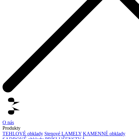
O nás
Produkty
TEHLOVÉ obklady
Stenové LAMELY
KAMENNÉ obklady