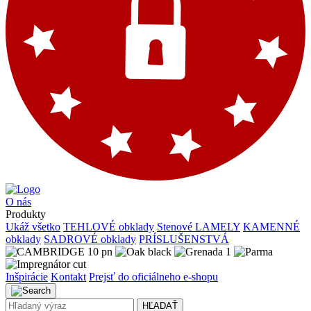
O nás
Produkty
Ukáž všetko
TEHLOVÉ obklady
Stenové LAMELY
KAMENNÉ
obklady
SADROVÉ obklady
PRÍSLUŠENSTVÁ
Inšpirácie
Kontakt
Prejsť do oficiálneho e-shopu
HĽADAŤ