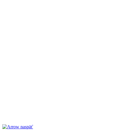
naspäť