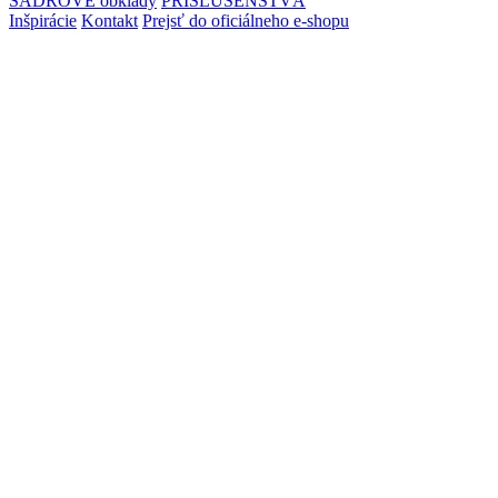
SADROVÉ obklady
PRÍSLUŠENSTVÁ
Inšpirácie
Kontakt
Prejsť do oficiálneho e-shopu