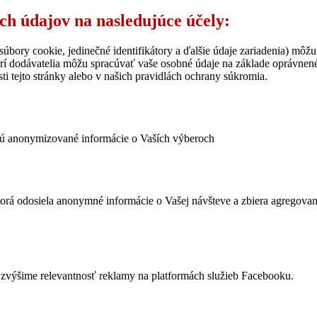
ich údajov na nasledujúce účely:
úbory cookie, jedinečné identifikátory a ďalšie údaje zariadenia) môžu
rí dodávatelia môžu spracúvať vaše osobné údaje na základe oprávne
ti tejto stránky alebo v našich pravidlách ochrany súkromia.
ujú anonymizované informácie o Vaších výberoch
ktorá odosiela anonymné informácie o Vašej návšteve a zbiera agregov
výšime relevantnosť reklamy na platformách služieb Facebooku.