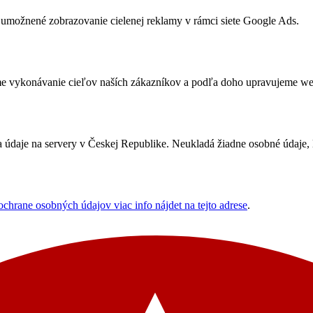
umožnené zobrazovanie cielenej reklamy v rámci siete Google Ads.
me vykonávanie cieľov naších zákazníkov a podľa doho upravujeme webov
údaje na servery v Českej Republike. Neukladá žiadne osobné údaje, le
ochrane osobných údajov viac info nájdet na tejto adrese
.