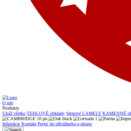
O nás
Produkty
Ukáž všetko
TEHLOVÉ obklady
Stenové LAMELY
KAMENNÉ ob
Inšpirácie
Kontakt
Prejsť do oficiálneho e-shopu