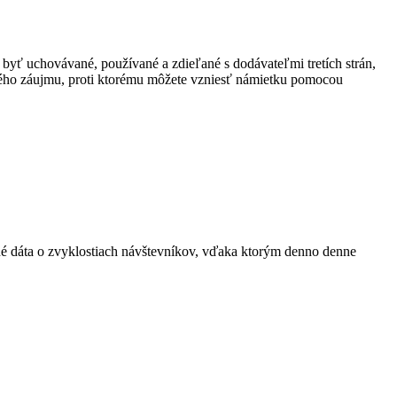
 byť uchovávané, používané a zdieľané s dodávateľmi tretích strán,
ného záujmu, proti ktorému môžete vzniesť námietku pomocou
ané dáta o zvyklostiach návštevníkov, vďaka ktorým denno denne