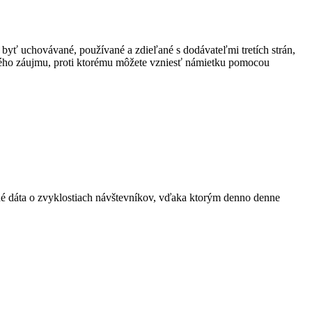
 byť uchovávané, používané a zdieľané s dodávateľmi tretích strán,
ného záujmu, proti ktorému môžete vzniesť námietku pomocou
ané dáta o zvyklostiach návštevníkov, vďaka ktorým denno denne