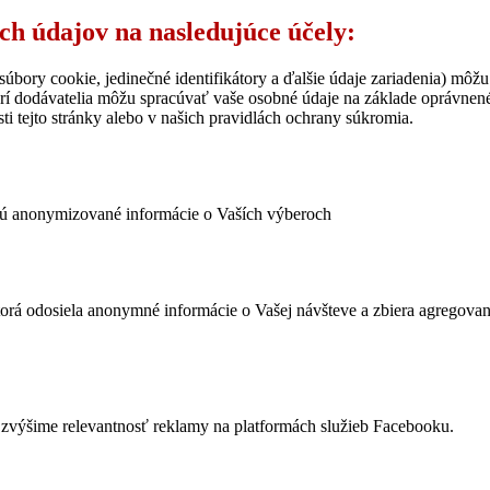
ich údajov na nasledujúce účely:
úbory cookie, jedinečné identifikátory a ďalšie údaje zariadenia) môžu
rí dodávatelia môžu spracúvať vaše osobné údaje na základe oprávne
ti tejto stránky alebo v našich pravidlách ochrany súkromia.
ujú anonymizované informácie o Vaších výberoch
ktorá odosiela anonymné informácie o Vašej návšteve a zbiera agregov
výšime relevantnosť reklamy na platformách služieb Facebooku.