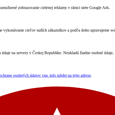
umožnené zobrazovanie cielenej reklamy v rámci siete Google Ads.
me vykonávanie cieľov naších zákazníkov a podľa doho upravujeme webov
údaje na servery v Českej Republike. Neukladá žiadne osobné údaje, le
ochrane osobných údajov viac info nájdet na tejto adrese
.