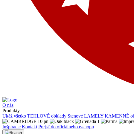
O nás
Produkty
Ukáž všetko
TEHLOVÉ obklady
Stenové LAMELY
KAMENNÉ ob
Inšpirácie
Kontakt
Prejsť do oficiálneho e-shopu