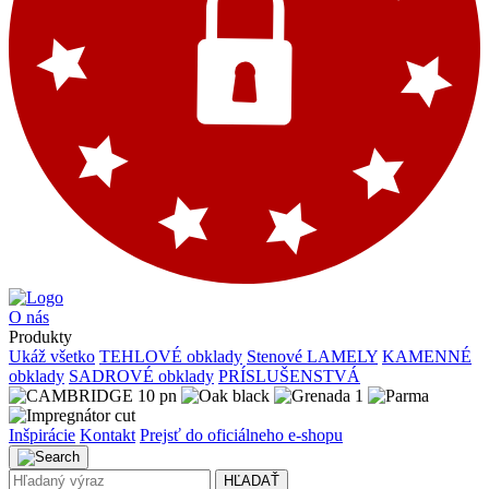
O nás
Produkty
Ukáž všetko
TEHLOVÉ obklady
Stenové LAMELY
KAMENNÉ
obklady
SADROVÉ obklady
PRÍSLUŠENSTVÁ
Inšpirácie
Kontakt
Prejsť do oficiálneho e-shopu
HĽADAŤ