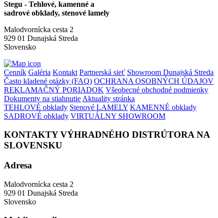
Stegu - Tehlové, kamenné a
sadrové obklady, stenové lamely
Malodvornícka cesta 2
929 01 Dunajská Streda
Slovensko
Cenník
Galéria
Kontakt
Partnerská sieť
Showroom Dunajská Streda
Často kladené otázky (FAQ)
OCHRANA OSOBNÝCH ÚDAJOV
REKLAMAČNÝ PORIADOK
Všeobecné obchodné podmienky
Dokumenty na stiahnutie
Aktuality stránka
TEHLOVÉ obklady
Stenové LAMELY
KAMENNÉ obklady
SADROVÉ obklady
VIRTUÁLNY SHOWROOM
KONTAKTY VÝHRADNÉHO DISTRÚTORA NA
SLOVENSKU
Adresa
Malodvornícka cesta 2
929 01 Dunajská Streda
Slovensko