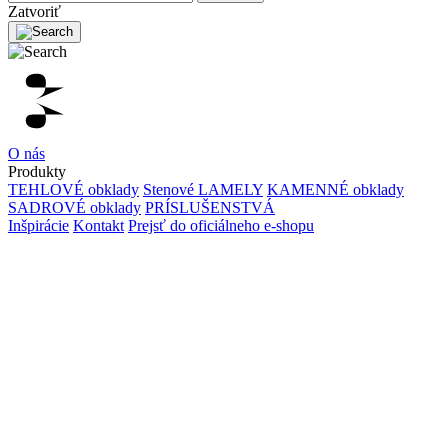
Zatvoriť
O nás
Produkty
TEHLOVÉ obklady
Stenové LAMELY
KAMENNÉ obklady
SADROVÉ obklady
PRÍSLUŠENSTVÁ
Inšpirácie
Kontakt
Prejsť do oficiálneho e-shopu