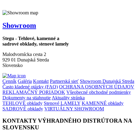
Showroom
Stegu - Tehlové, kamenné a
sadrové obklady, stenové lamely
Malodvornícka cesta 2
929 01 Dunajská Streda
Slovensko
Cenník
Galéria
Kontakt
Partnerská sieť
Showroom Dunajská Streda
Často kladené otázky (FAQ)
OCHRANA OSOBNÝCH ÚDAJOV
REKLAMAČNÝ PORIADOK
Všeobecné obchodné podmienky
Dokumenty na stiahnutie
Aktuality stránka
TEHLOVÉ obklady
Stenové LAMELY
KAMENNÉ obklady
SADROVÉ obklady
VIRTUÁLNY SHOWROOM
KONTAKTY VÝHRADNÉHO DISTRÚTORA NA
SLOVENSKU