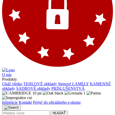
O nás
Produkty
Ukáž všetko
TEHLOVÉ obklady
Stenové LAMELY
KAMENNÉ
obklady
SADROVÉ obklady
PRÍSLUŠENSTVÁ
Inšpirácie
Kontakt
Prejsť do oficiálneho e-shopu
HĽADAŤ