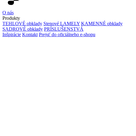
O nás
Produkty
TEHLOVÉ obklady
Stenové LAMELY
KAMENNÉ obklady
SADROVÉ obklady
PRÍSLUŠENSTVÁ
Inšpirácie
Kontakt
Prejsť do oficiálneho e-shopu