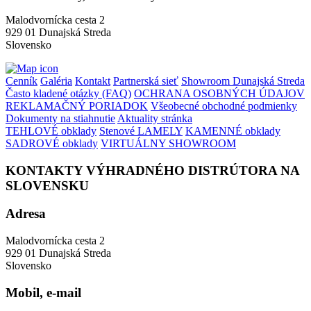
Malodvornícka cesta 2
929 01 Dunajská Streda
Slovensko
Cenník
Galéria
Kontakt
Partnerská sieť
Showroom Dunajská Streda
Často kladené otázky (FAQ)
OCHRANA OSOBNÝCH ÚDAJOV
REKLAMAČNÝ PORIADOK
Všeobecné obchodné podmienky
Dokumenty na stiahnutie
Aktuality stránka
TEHLOVÉ obklady
Stenové LAMELY
KAMENNÉ obklady
SADROVÉ obklady
VIRTUÁLNY SHOWROOM
KONTAKTY VÝHRADNÉHO DISTRÚTORA NA
SLOVENSKU
Adresa
Malodvornícka cesta 2
929 01 Dunajská Streda
Slovensko
Mobil, e-mail