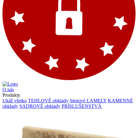
O nás
Produkty
Ukáž všetko
TEHLOVÉ obklady
Stenové LAMELY
KAMENNÉ
obklady
SADROVÉ obklady
PRÍSLUŠENSTVÁ