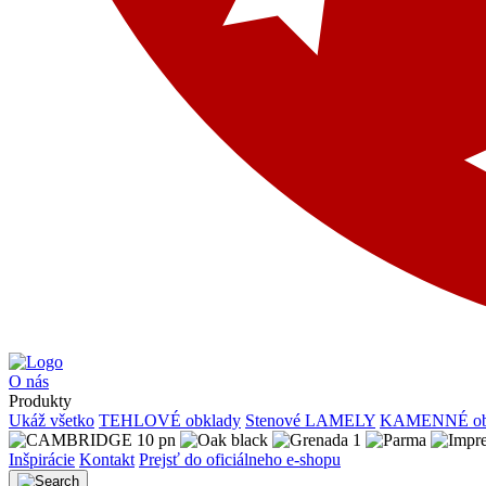
O nás
Produkty
Ukáž všetko
TEHLOVÉ obklady
Stenové LAMELY
KAMENNÉ ob
Inšpirácie
Kontakt
Prejsť do oficiálneho e-shopu