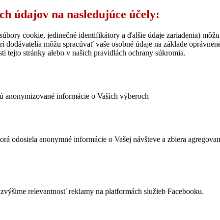
ich údajov na nasledujúce účely:
úbory cookie, jedinečné identifikátory a ďalšie údaje zariadenia) môžu
rí dodávatelia môžu spracúvať vaše osobné údaje na základe oprávne
ti tejto stránky alebo v našich pravidlách ochrany súkromia.
ujú anonymizované informácie o Vaších výberoch
ktorá odosiela anonymné informácie o Vašej návšteve a zbiera agregov
výšime relevantnosť reklamy na platformách služieb Facebooku.