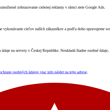
umožnené zobrazovanie cielenej reklamy v rámci siete Google Ads.
me vykonávanie cieľov naších zákazníkov a podľa doho upravujeme webov
údaje na servery v Českej Republike. Neukladá žiadne osobné údaje, le
ochrane osobných údajov viac info nájdet na tejto adrese
.