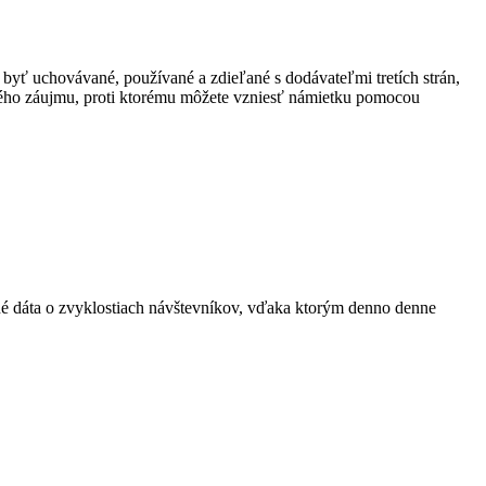
 byť uchovávané, používané a zdieľané s dodávateľmi tretích strán,
ného záujmu, proti ktorému môžete vzniesť námietku pomocou
ané dáta o zvyklostiach návštevníkov, vďaka ktorým denno denne