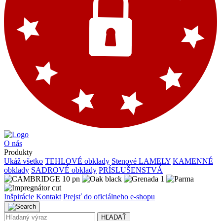
O nás
Produkty
Ukáž všetko
TEHLOVÉ obklady
Stenové LAMELY
KAMENNÉ
obklady
SADROVÉ obklady
PRÍSLUŠENSTVÁ
Inšpirácie
Kontakt
Prejsť do oficiálneho e-shopu
HĽADAŤ