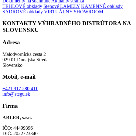
Dokumenty na stiahnutie
Aktuality stránka
TEHLOVÉ obklady
Stenové LAMELY
KAMENNÉ obklady
SADROVÉ obklady
VIRTUÁLNY SHOWROOM
KONTAKTY VÝHRADNÉHO DISTRÚTORA NA
SLOVENSKU
Adresa
Malodvornícka cesta 2
929 01 Dunajská Streda
Slovensko
Mobil, e-mail
+421 917 280 411
info@stegu.sk
Firma
ABLER, s.r.o.
IČO: 44499396
DIČ: 2022723340