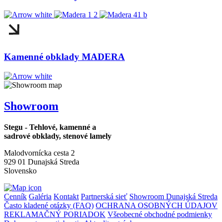
Kamenné obklady MADERA
Showroom
Stegu - Tehlové, kamenné a
sadrové obklady, stenové lamely
Malodvornícka cesta 2
929 01 Dunajská Streda
Slovensko
Cenník
Galéria
Kontakt
Partnerská sieť
Showroom Dunajská Streda
Často kladené otázky (FAQ)
OCHRANA OSOBNÝCH ÚDAJOV
REKLAMAČNÝ PORIADOK
Všeobecné obchodné podmienky