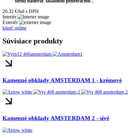
stenu natierať fasádnou penetráciou .
20.32 €/bal s DPH
Interiér
Exteriér
kúpiť online
Súvisiace produkty
Kamenné obklady AMSTERDAM 1 - krémové
Kamenné obklady AMSTERDAM 2 - sivé