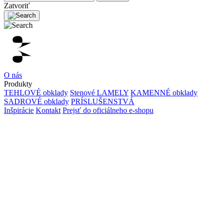
Zatvoriť
O nás
Produkty
TEHLOVÉ obklady
Stenové LAMELY
KAMENNÉ obklady
SADROVÉ obklady
PRÍSLUŠENSTVÁ
Inšpirácie
Kontakt
Prejsť do oficiálneho e-shopu