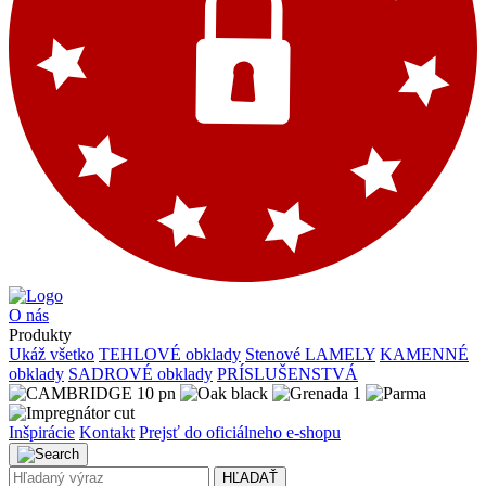
O nás
Produkty
Ukáž všetko
TEHLOVÉ obklady
Stenové LAMELY
KAMENNÉ
obklady
SADROVÉ obklady
PRÍSLUŠENSTVÁ
Inšpirácie
Kontakt
Prejsť do oficiálneho e-shopu
HĽADAŤ