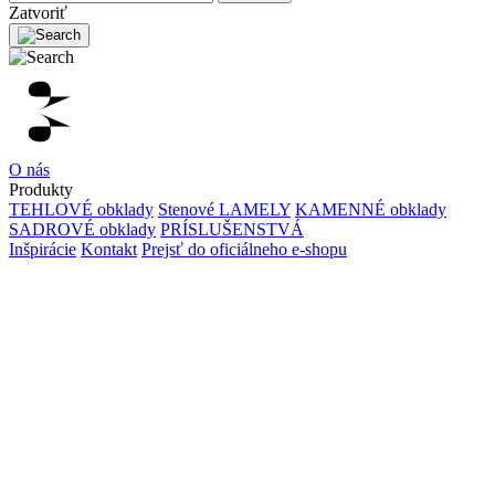
Zatvoriť
O nás
Produkty
TEHLOVÉ obklady
Stenové LAMELY
KAMENNÉ obklady
SADROVÉ obklady
PRÍSLUŠENSTVÁ
Inšpirácie
Kontakt
Prejsť do oficiálneho e-shopu