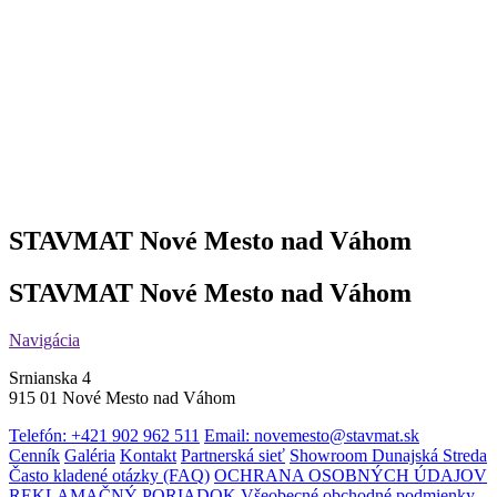
STAVMAT Nové Mesto nad Váhom
STAVMAT Nové Mesto nad Váhom
Navigácia
Srnianska 4
915 01 Nové Mesto nad Váhom
Telefón: +421 902 962 511
Email: novemesto@stavmat.sk
Cenník
Galéria
Kontakt
Partnerská sieť
Showroom Dunajská Streda
Často kladené otázky (FAQ)
OCHRANA OSOBNÝCH ÚDAJOV
REKLAMAČNÝ PORIADOK
Všeobecné obchodné podmienky