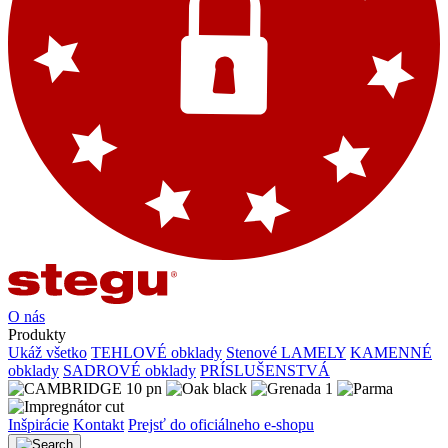
O nás
Produkty
Ukáž všetko
TEHLOVÉ obklady
Stenové LAMELY
KAMENNÉ
obklady
SADROVÉ obklady
PRÍSLUŠENSTVÁ
Inšpirácie
Kontakt
Prejsť do oficiálneho e-shopu