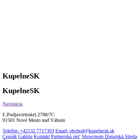
KupelneSK
KupelneSK
Navigácia
Ľ.Podjavorinskej 2788/7C
91501 Nové Mesto nad Váhom
Telefón: +42132 7717303
Email: obchod@kupelnesk.sk
Cenník
Galéria
Kontakt
Partnerská sieť
Showroom Dunajská Streda